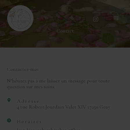
Aller
au
contenu
Contact
Contactez-moi
N’hésitez pas à me laisser un message pour toute
question sur mes soins.
Adresse
4 rue Robert Jourdain Valet XIV 17250 Geay
Horaires